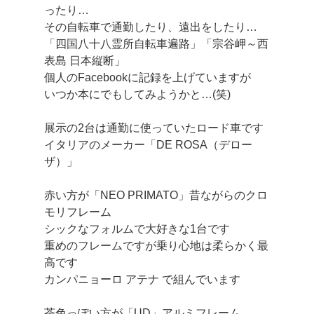
ったり…
その自転車で通勤したり、遠出をしたり…
「四国八十八霊所自転車遍路」「宗谷岬～西
表島 日本縦断」
個人のFacebookに記録を上げていますが
いつか本にでもしてみようかと…(笑)
展示の2台は通勤に使っていたロード車です
イタリアのメーカー「DE ROSA（デロー
ザ）」
赤い方が「NEO PRIMATO」昔ながらのクロ
モリフレーム
シックなフォルムで大好きな1台です
重めのフレームですが乗り心地は柔らかく最
高です
カンパニョーロ アテナ で組んでいます
茶色っぽい方が「UD」アルミフレーム