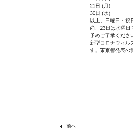
21日 (月)
30日 (水)
以上、日曜日・祝日
尚、23日は水曜
予めご了承くださ
新型コロナウィルス
す。東京都発表の
arrow_left
前へ