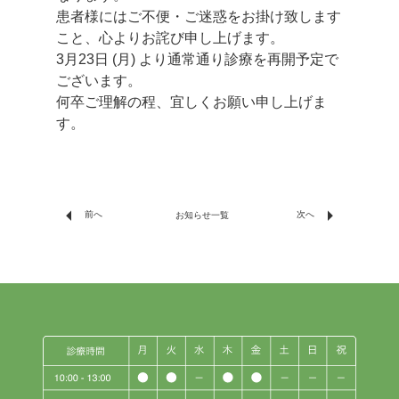
患者様にはご不便・ご迷惑をお掛け致します
こと、心よりお詫び申し上げます。
3月23日 (月) より通常通り診療を再開予定で
ございます。
何卒ご理解の程、宜しくお願い申し上げま
す。
arrow_left
arrow_right
前へ
次へ
お知らせ一覧